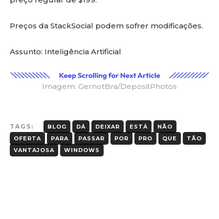
Preços da StackSocial podem sofrer modificações.
Assunto: Inteligência Artificial
Imagem: GernotBra/DepositPhotos
TAGS:
BLOG
DÁ
DEIXAR
ESTÁ
NÃO
OFERTA
PARA
PASSAR
POR
PRO
QUE
TÃO
VANTAJOSA
WINDOWS