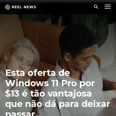
REEL NEWS
Esta oferta de
Windows 11 Pro por
$13 é tão vantajosa
que não dá para deixar
passar.