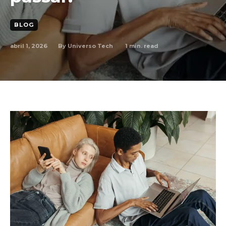
BLOG
abril 1, 2026
1
min. read
By
Universo Tech