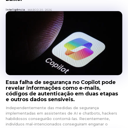
Inteligência
MARÇO 20, 2026
Essa falha de segurança no Copilot pode
revelar informações como e-mails,
códigos de autenticação em duas etapas
e outros dados sensíveis.
Independentemente das medidas de segurança
implementadas em assistentes de AI e chatbots, hackers
habilidosos conseguirão contorná-las. Recentemente,
indivíduos mal-intencionados conseguiram enganar o