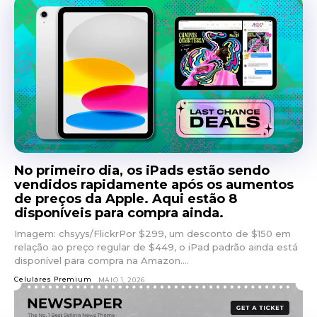
No primeiro dia, os iPads estão sendo
vendidos rapidamente após os aumentos
de preços da Apple. Aqui estão 8
disponíveis para compra ainda.
Imagem: chsyys/FlickrPor $299, um desconto de $150 em
relação ao preço regular de $449, o iPad padrão ainda está
disponível para compra na Amazon....
Celulares Premium
MAIO 1, 2026