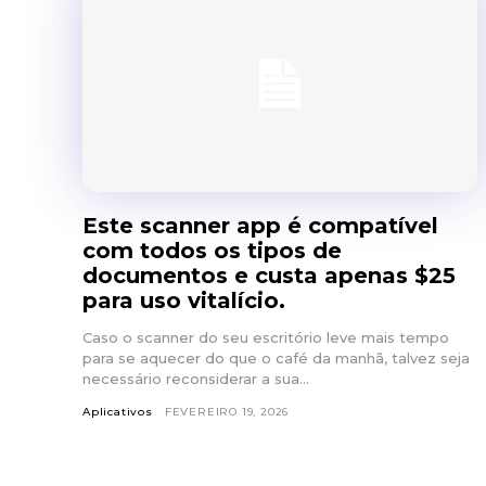
Este scanner app é compatível
com todos os tipos de
documentos e custa apenas $25
para uso vitalício.
Caso o scanner do seu escritório leve mais tempo
para se aquecer do que o café da manhã, talvez seja
necessário reconsiderar a sua...
Aplicativos
FEVEREIRO 19, 2026